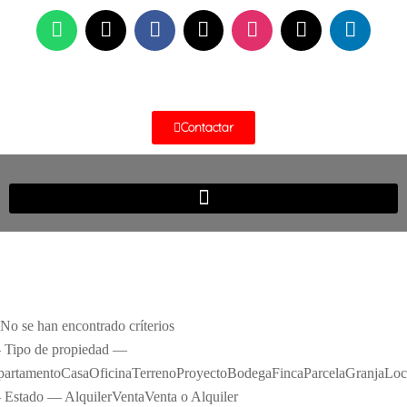
Contactar
No se han encontrado críterios
Tipo de propiedad —
artamentoCasaOficinaTerrenoProyectoBodegaFincaParcelaGranjaLoc
Estado — AlquilerVentaVenta o Alquiler