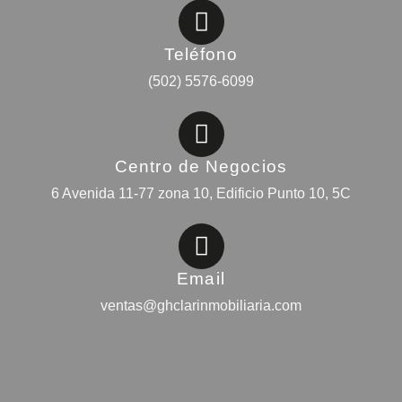
Teléfono
(502) 5576-6099
Centro de Negocios
6 Avenida 11-77 zona 10, Edificio Punto 10, 5C
Email
ventas@ghclarinmobiliaria.com