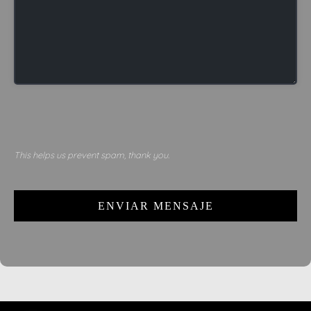
This helps us prevent spam, thank you.
ENVIAR MENSAJE
This
field
should
be left