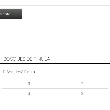
Venta
BOSQUES DE PINULA
San José Pinula
3
2