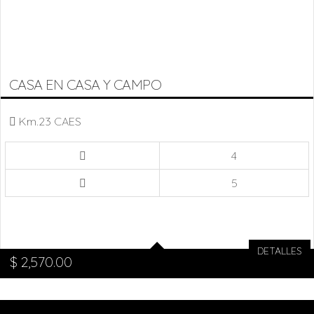
CASA EN CASA Y CAMPO
Km.23 CAES
4
5
DETALLES
$
2,570.00