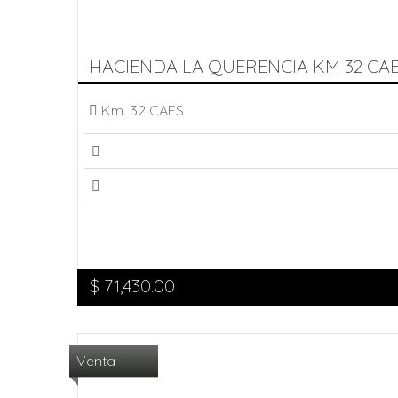
HACIENDA LA QUERENCIA KM 32 CA
Km. 32 CAES
$
71,430.00
Venta