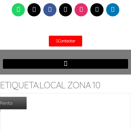
Contactar
ETIQUETA:LOCAL ZONA 10
Renta