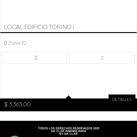
LOCAL EDIFICIO TORINO I
Zona 10
2
DETALLES
$
3,363.00
TODOS LOS DERECHOS RESERVADOS 2025
GH CLAR INMOBILIARIA
BY GH CLAR