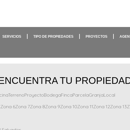
SERVICIOS
TIPO DE PROPIEDADES
PROYECTOS
AGEN
ENCUENTRA TU PROPIEDA
cinaTerrenoProyectoBodegaFincaParcelaGranjaLocal
Zona 6Zona 7Zona 8Zona 9Zona 10Zona 11Zona 12Zona 13Zon
 Salvador