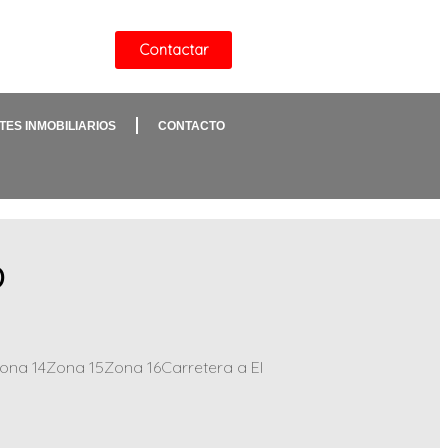
Contactar
TES INMOBILIARIOS
CONTACTO
D
a 14Zona 15Zona 16Carretera a El