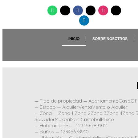
INICIO
SOBRE NOSOTROS
— Tipo de propiedad — ApartamentoCasaOfi
— Estado — AlquilerVentaVenta o Alquiler
— Zona — Zona 1 Zona 2Zona 3Zona 4Zona 5
SalvadorMuxbalSan CristobalMixco
— Habitaciones — 1234567891011
— Baños — 12345678910
— Ubicación — GuatemalaMixcoCarretera a El