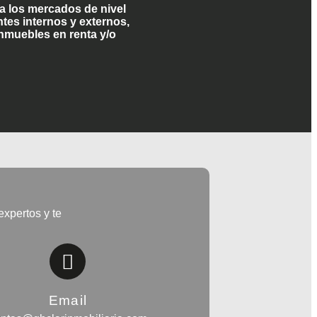
 los mercados de nivel
tes internos y externos,
inmuebles en renta y/o
xpertos y te
Email