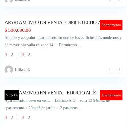
8
APARTAMENTO EN VENTA EDIFICIO ECHO ZONA 14
Apartamento
$
500,000.00
Amplio y acogedor apartamento en uno de los edificios más modernos y
de mayor plusvalía en zona 14. – Dormitorio…
2
2
Liliana G
15 avenida 12-01 zona 13
7
APARTAMENTO EN VENTA – EDIFCIO AILÊ – ZONA 13
VENTA
Apartamento
Apartamento nuevo en venta – Edificio Ailê – zona 13 94mts2 de
apartamento + 20mts2 de jardin + 2 parqueos…
2
2