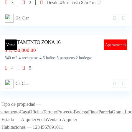
3
2
Desde 43m² hasta 82m² mts2
Gh Clar
zona 16
36
APARTAMENTO ZONA 16
Venta
Apartamento
$
1,450,000.00
540 m2 4 recámaras 4.5 baños 5 parqueos 2 bodegas
4
5
Gh Clar
Tipo de propiedad —
artamentoCasaOficinaTerrenoProyectoBodegaFincaParcelaGranjaLoc
Estado — AlquilerVentaVenta o Alquiler
 Habitaciones — 1234567891011