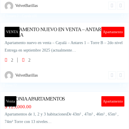
VelvetBarillas
Antares I – Cayala z16
2
APARTAMENTO NUEVO EN VENTA – ANTARES I –
VENTA
Apartamento
CAYALA
Apartamento nuevo en venta – Cayalá – Antares 1 – Torre B – 2do nivel
Entrega en septiembre 2025 (actualmente…
2
2
VelvetBarillas
zona 12
10
ARMONIA APARTAMENTOS
Venta
Apartamento
$
125,000.00
Apartamentos de 1, 2 y 3 habitacionesDe 43m² , 47m² , 46m² , 65m² ,
74m² Torre con 13 niveles…