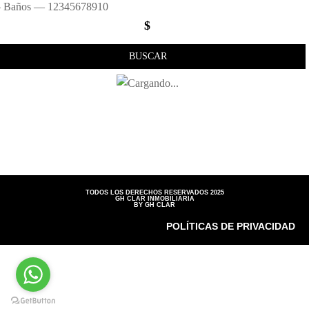
 Baños — 12345678910
$
BUSCAR
TODOS LOS DERECHOS RESERVADOS 2025
GH CLAR INMOBILIARIA
BY GH CLAR
POLÍTICAS DE PRIVACIDAD