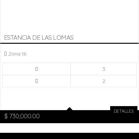
ESTANCIA DE LAS LOMAS
Zona 16
3
2
DETALLES
$
730,000.00